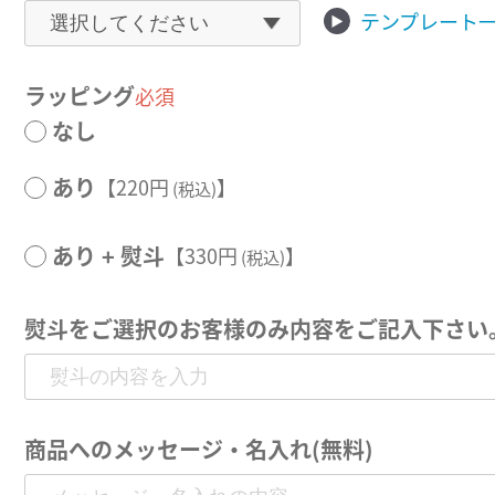
テンプレート
ラッピング
必須
なし
あり
【220円
】
(税込)
あり + 熨斗
【330円
】
(税込)
熨斗をご選択のお客様のみ内容をご記入下さい
商品へのメッセージ・名入れ(無料)